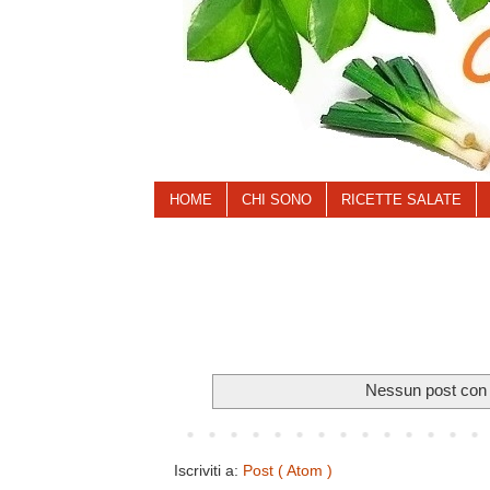
HOME
CHI SONO
RICETTE SALATE
Nessun post con l
Iscriviti a:
Post ( Atom )