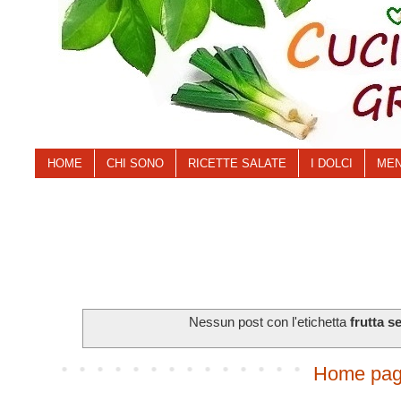
HOME
CHI SONO
RICETTE SALATE
I DOLCI
MEN
Nessun post con l'etichetta
frutta s
Home pa