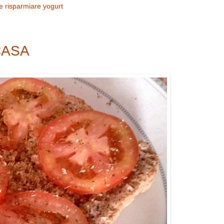
ne
risparmiare
yogurt
CASA