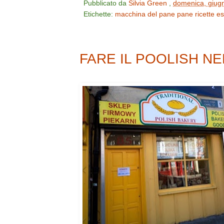
Pubblicato da
Silvia Green
,
domenica, giug
Etichette:
macchina del pane
pane
ricette es
FARE IL POOLISH N