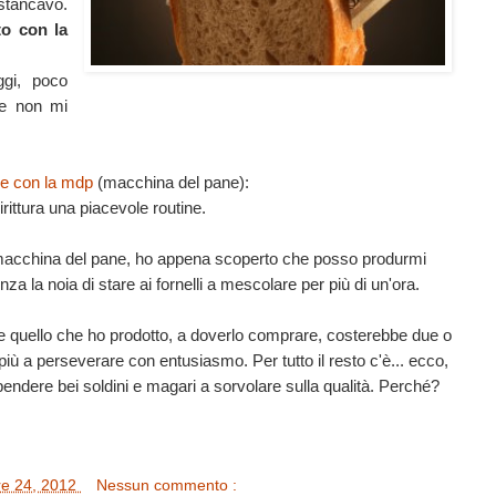
stancavo.
to con la
gi, poco
he non mi
ne con la mdp
(macchina del pane):
rittura una piacevole routine.
macchina del pane, ho appena scoperto che posso produrmi
nza la noia di stare ai fornelli a mescolare per più di un'ora.
e quello che ho prodotto, a doverlo comprare, costerebbe due o
più a perseverare con entusiasmo. Per tutto il resto c'è... ecco,
spendere bei soldini e magari a sorvolare sulla qualità. Perché?
re 24, 2012
Nessun commento :