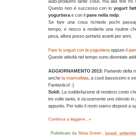
auto-produrmi tante cose, ma alla fine mi 
Questo non è successo con lo
yogurt fat
yogurtiera
e con il
pane nella mdp
.
Se fare una cosa richiede pochi passag
tempo, e riesco a renderla una routine c
pesa, allora posso portarla avanti per anni.
Fare lo yogurt con la yogurtiera
oppure
il pa
Queste attività nel tempo sono diventate addi
AGGIORNAMENTO 2013:
Parlando della 
anche
la marmellata
, a costi bassissimi e se
Fantastico! :)
Soldi.
La soddisfazione di rendersi conto ch
tre volte tanto, è sicuramente uno stimolo in 
appunto. Per tutto il resto siamo disposti a 
Continua a leggere...»
Pubblicato da
Silvia Green
,
lunedì, settemb