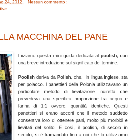
no 24, 2012
Nessun commento :
tive
ELLA MACCHINA DEL PANE
Iniziamo questa mini guida dedicata al
poolish,
con
una breve introduzione sul significato del termine.
Poolish
deriva da
Polish
, che, in lingua inglese, sta
per polacco. I panettieri della Polonia utilizzavano un
particolare metodo di lievitazione indiretta che
prevedeva una specifica proporzione tra acqua e
farina di 1:1 ovvero, quantità identiche. Questi
panettieri si erano accorti che il metodo suddetto
consentiva loro di ottenere pani, molto più morbidi e
lievitati del solito. E così, il poolish, di secolo in
secolo, si è tramandato fino a noi che lo utilizziamo