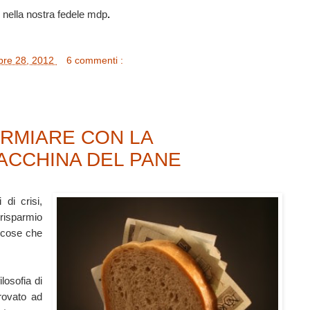
 nella nostra fedele mdp
.
mbre 28, 2012
6 commenti :
ARMIARE CON LA
ACCHINA DEL PANE
di crisi,
risparmio
 cose che
losofia di
provato ad