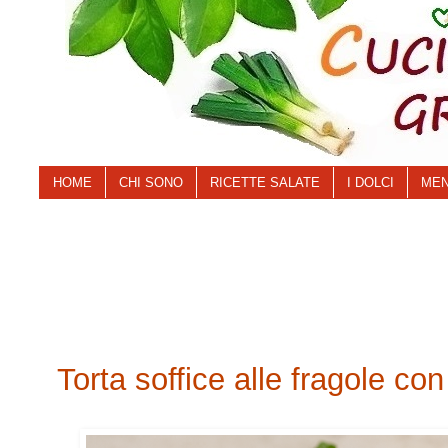
HOME
CHI SONO
RICETTE SALATE
I DOLCI
MEN
Torta soffice alle fragole co