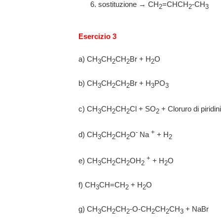
sostituzione → CH
=CHCH
-CH
2
2
3
Esercizio 3
a) CH
CH
CH
Br + H
O
3
2
2
2
b) CH
CH
CH
Br + H
PO
3
2
2
3
3
c) CH
CH
CH
Cl + SO
+ Cloruro di piridin
3
2
2
2
-
+
d) CH
CH
CH
O
Na
+ H
3
2
2
2
+
e) CH
CH
CH
OH
+ H
O
3
2
2
2
2
f) CH
CH=CH
+ H
O
3
2
2
g) CH
CH
CH
-O-CH
CH
CH
+ NaBr
3
2
2
2
2
3