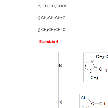
h) CH
CH
COOH
3
2
i) CH
CH
CH=O
3
2
j) CH
CH
CH=O
3
2
Esercizio 4