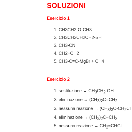
SOLUZIONI
Esercizio 1
CH3CH2-O-CH3
CH3CH2CH2CH2-SH
CH3-CN
CH2=CH2
CH3-C≡C-MgBr + CH4
Esercizio 2
sostituzione → CH
CH
-OH
3
2
eliminazione → (CH
)
C=CH
3
2
2
nessuna reazione → (CH
)
C-CH
Cl
3
3
2
eliminazione → (CH
)
C=CH
3
2
2
nessuna reazione → CH
=CHCl
2