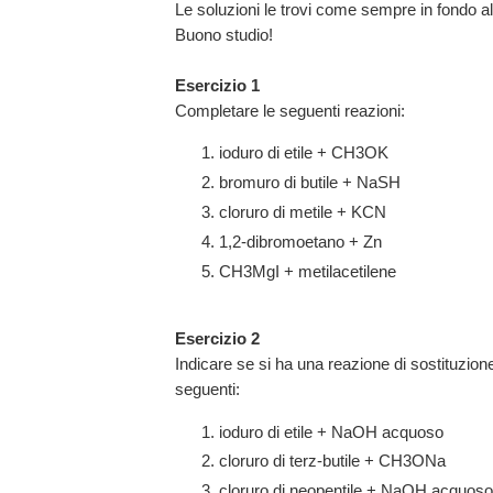
Le soluzioni le trovi come sempre in fondo al 
Buono studio!
Esercizio 1
Completare le seguenti reazioni:
ioduro di etile + CH3OK
bromuro di butile + NaSH
cloruro di metile + KCN
1,2-dibromoetano + Zn
CH3MgI + metilacetilene
Esercizio 2
Indicare se si ha una reazione di sostituzion
seguenti:
ioduro di etile + NaOH acquoso
cloruro di terz-butile + CH3ONa
cloruro di neopentile + NaOH acquos