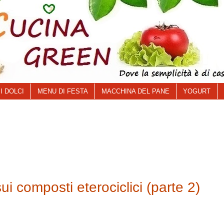
I DOLCI
MENU DI FESTA
MACCHINA DEL PANE
YOGURT
sui composti eterociclici (parte 2)