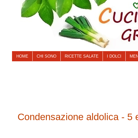
HOME
CHI SONO
RICETTE SALATE
I DOLCI
MEN
Condensazione aldolica - 5 es