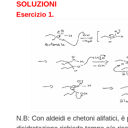
SOLUZIONI
Esercizio 1.
N.B: Con aldeidi e chetoni alifatici, è p