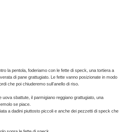
ntro la pentola, foderiamo con le fette di speck, una tortiera a
erata di pane grattugiato. Le fette vanno posizionate in modo
ordi che poi chiuderemo sull'anello di riso.
e uova sbattute, il parmigiano reggiano grattugiato, una
zzemolo se piace.
ata a dadini piuttosto piccoli e anche dei pezzetti di speck che
olo sopra le fette di speck.