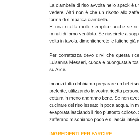
La ciambella di riso avvolta nello speck è 
vedere. Altri non è che un
risotto
allo zaffe
forma di simpatica ciambella.
E' una ricetta molto semplice anche se ric
minuti di forno ventilato. Se riuscirete a sopp
volta in tavola, dimenticherete le fatiche già
Per correttezza devo dirvi che questa rice
Luisanna Messeri, cuoca e buongustaia tosc
su Alice.
Innanzi tutto dobbiamo preparare un bel
riso
preferite, utilizzando la vostra ricetta person
cottura in meno andranno bene. Se non avete 
cucinare del riso lessato in poca acqua, in
evaporata lasciando il riso piuttosto colloso
zafferano mischiando poco e si lascia intiepid
INGREDIENTI PER FARCIRE