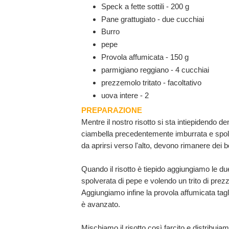
Speck a fette sottili - 200 g
Pane grattugiato - due cucchiai
Burro
pepe
Provola affumicata - 150 g
parmigiano reggiano - 4 cucchiai
prezzemolo tritato - facoltativo
uova intere - 2
PREPARAZIONE
Mentre il nostro risotto si sta intiepidendo de
ciambella precedentemente imburrata e spolv
da aprirsi verso l'alto, devono rimanere dei b
Quando il risotto è tiepido aggiungiamo le du
spolverata di pepe e volendo un trito di pre
Aggiungiamo infine la provola affumicata tagli
è avanzato.
Mischiamo il risotto così farcito e distribuiam