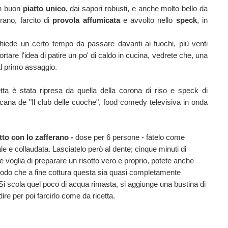
un buon
piatto unico,
dai sapori robusti, e anche molto bello da
rano, farcito di
provola affumicata
e avvolto nello
speck
, in
hiede un certo tempo da passare davanti ai fuochi, più venti
ortare l'idea di patire un po' di caldo in cucina, vedrete che, una
 al primo assaggio.
tta è stata ripresa da quella della corona di riso e speck di
ana de "Il club delle cuoche", food comedy televisiva in onda
tto con lo zafferano -
dose per 6 persone -
fatelo come
ale e collaudata.
Lasciatelo però al dente; cinque minuti di
voglia di preparare un risotto vero e proprio, potete anche
 modo che a fine cottura questa sia quasi completamente
. Si scola quel poco di acqua rimasta, si aggiunge una bustina di
ire per poi farcirlo come da ricetta.