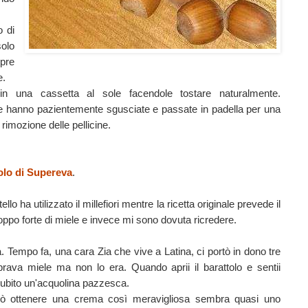
 di
olo
mpre
e.
n una cassetta al sole facendole tostare naturalmente.
e hanno pazientemente sgusciate e passate in padella per una
rimozione delle pellicine.
olo di Supereva
.
llo ha utilizzato il millefiori mentre la ricetta originale prevede il
ppo forte di miele e invece mi sono dovuta ricredere.
 Tempo fa, una cara Zia che vive a Latina, ci portò in dono tre
brava miele ma non lo era. Quando aprii il barattolo e sentii
 subito un'acquolina pazzesca.
può ottenere una crema così meravigliosa sembra quasi uno