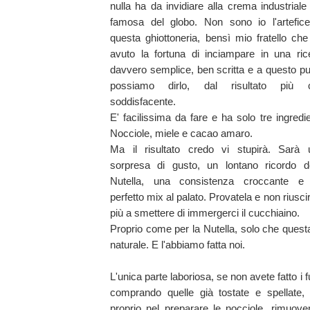
nulla ha da invidiare alla crema industriale
famosa del globo. Non sono io l'artefice
questa ghiottoneria, bensì mio fratello ch
avuto la fortuna di inciampare in una rice
davvero semplice, ben scritta e a questo p
possiamo dirlo, dal risultato più 
soddisfacente.
E' facilissima da fare e ha solo tre ingredie
Nocciole, miele e cacao amaro.
Ma il risultato credo vi stupirà. Sarà 
sorpresa di gusto, un lontano ricordo de
Nutella, una consistenza croccante e
perfetto mix al palato. Provatela e non riusci
più a smettere di immergerci il cucchiaino.
Proprio come per la Nutella, solo che quest
naturale. E l'abbiamo fatta noi.
L'unica parte laboriosa, se non avete fatto i f
comprando quelle già tostate e spellate, 
proprio nel preparare le nocciole, rimuove