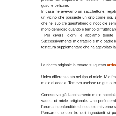
gusci e pellicine.
In casa ne avevamo un sacchettone, regalo
un vicino che possiede un orto come noi, s
che nel suo c'è quest'albero di nocciole se
molto generoso quando è tempo di fruttificar
Per diversi giorni le abbiamo tenute i
Successivamente mio fratello e mio padre l
tostatura supplementare che ha agevolato la 
La ricetta originale la trovate su questo
artic
Unica differenza sta nel tipo di miele. Mio frate
miele di acacia. Temevo uscisse un gusto tro
Conoscevo già l'abbinamento miele-nocciola.
vasetti di miele artigianale. Uno però sem
l'aroma inconfondibile di nocciole mi venne
Pensare che con tre soli ingredienti si 