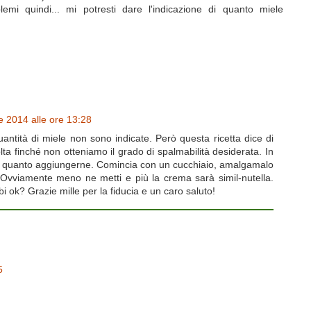
mi quindi... mi potresti dare l'indicazione di quanto miele
e 2014 alle ore 13:28
uantità di miele non sono indicate. Però questa ricetta dice di
ta finché non otteniamo il grado di spalmabilità desiderata. In
i quanto aggiungerne. Comincia con un cucchiaio, amalgamalo
 Ovviamente meno ne metti e più la crema sarà simil-nutella.
i ok? Grazie mille per la fiducia e un caro saluto!
5