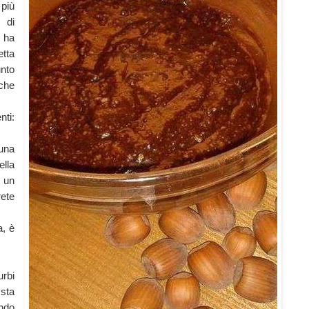
 più
 di
e ha
tta
unto
che
nti:
una
lla
 un
rete
a, è
urbi
sta
ndo