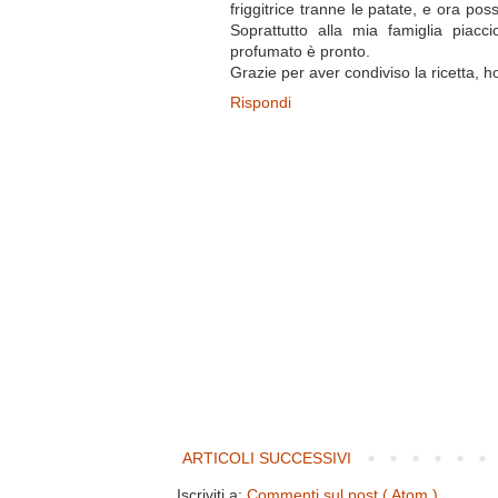
friggitrice tranne le patate, e ora pos
Soprattutto alla mia famiglia piacc
profumato è pronto.
Grazie per aver condiviso la ricetta, h
Rispondi
ARTICOLI SUCCESSIVI
Iscriviti a:
Commenti sul post ( Atom )