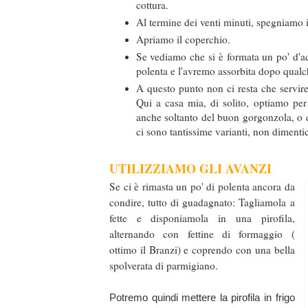
cottura.
Al termine dei venti minuti, spegniamo 
Apriamo il coperchio.
Se vediamo che si è formata un po' d'ac
polenta e l'avremo assorbita dopo qualc
A questo punto non ci resta che servir
Qui a casa mia, di solito, optiamo per
anche soltanto del buon gorgonzola, o 
ci sono tantissime varianti, non diment
UTILIZZIAMO GLI AVANZI
Se ci è rimasta un po' di polenta ancora da
condire, tutto di guadagnato: Tagliamola a
fette e disponiamola in una pirofila,
alternando con fettine di formaggio (
ottimo il Branzi) e coprendo con una bella
spolverata di parmigiano.
Potremo quindi mettere la pirofila in frigo