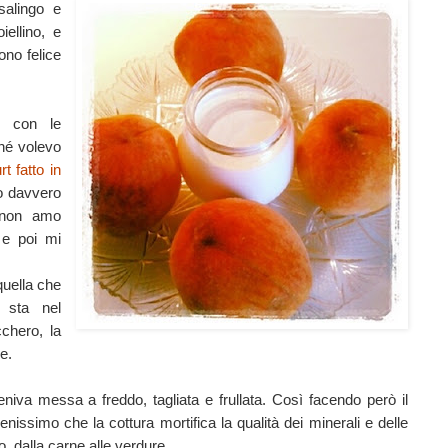
alingo e
iellino, e
ono felice
o con le
ché volevo
rt fatto in
no davvero
 non amo
 e poi mi
quella che
o sta nel
cchero, la
e.
veniva messa a freddo, tagliata e frullata. Così facendo però il
issimo che la cottura mortifica la qualità dei minerali e delle
, dalla carne alle verdure.