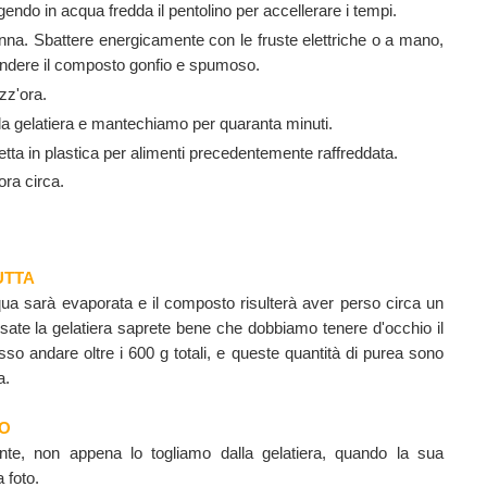
endo in acqua fredda il pentolino per accellerare i tempi.
anna. Sbattere energicamente con le fruste elettriche o a mano,
endere il composto gonfio e spumoso.
zz'ora.
a gelatiera e mantechiamo per quaranta minuti.
etta
in plastica
per alimenti precedentemente raffreddata.
ora circa.
UTTA
cqua sarà evaporata e il composto risulterà aver perso circa un
usate la gelatiera saprete bene che dobbiamo tenere d'occhio il
so andare oltre i 600 g totali, e queste quantità di purea sono
a.
MO
nte, non appena lo togliamo dalla gelatiera, quando la sua
 foto.