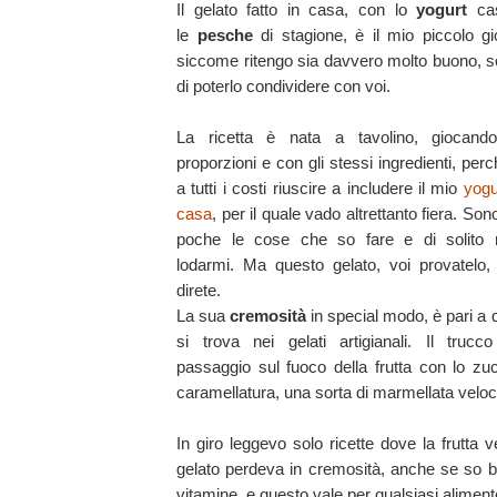
Il gelato fatto in casa, con lo
yogurt
cas
le
pesche
di stagione, è il mio piccolo gio
siccome ritengo sia davvero molto buono, s
di poterlo condividere con voi.
La ricetta è nata a tavolino, giocand
proporzioni e con gli stessi ingredienti, per
a tutti i costi riuscire a includere il mio
yogu
casa
, per il quale vado altrettanto fiera. So
poche le cose che so fare e di solito
lodarmi. Ma questo gelato, voi provatelo,
direte.
La sua
cremosità
in special modo, è pari a 
si trova nei gelati artigianali. Il trucc
passaggio sul fuoco della frutta con lo zu
caramellatura, una sorta di marmellata veloc
In giro leggevo solo ricette dove la frutta 
gelato perdeva in cremosità, anche se so ben
vitamine, e questo vale per qualsiasi alimento