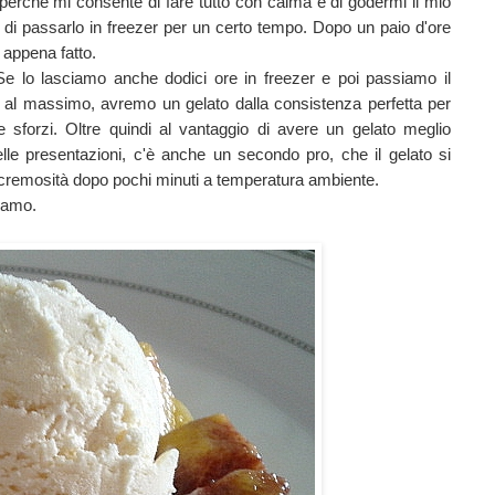
 perché mi consente di fare tutto con calma e di godermi il mio
è di passarlo in freezer per un certo tempo. Dopo un paio d'ore
appena fatto.
e lo lasciamo anche dodici ore in freezer e poi passiamo il
ti al massimo, avremo un gelato dalla consistenza perfetta per
e sforzi. Oltre quindi al vantaggio di avere un gelato meglio
lle presentazioni, c'è anche un secondo pro, che il gelato si
e cremosità dopo pochi minuti a temperatura ambiente.
iamo.