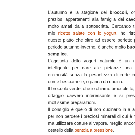
L'autunno è la stagione dei
broccoli
, or
preziosi appartenenti alla famiglia dei
cavo
molto amati dalla sottoscritta. Cercando t
mie
ricette salate con lo yogurt
, ho ritr
questo piatto che oltre ad essere perfetto p
periodo autunno-inverno, è anche molto
buo
semplice
.
L'aggiunta dello yogurt naturale è un
intelligente per dare alle pietanze una 
cremosità senza la pesantezza di certe 
come besciamelle, o panna da cucina.
Il broccolo verde, che io chiamo broccoletto,
ortaggio davvero interessante e si pre
moltissime preparazioni.
Il consiglio è quello di non cucinarlo in a 
per non perdere i preziosi minerali di cui è r
ma utilizzare cotture al vapore, meglio ancor
cestello della
pentola a pressione
.