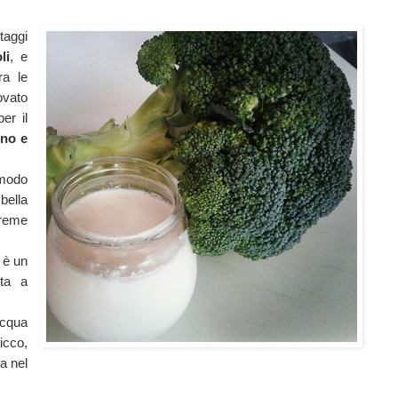
taggi
li
, e
ra le
ovato
er il
no e
 modo
bella
creme
 è un
sta a
acqua
icco,
a nel