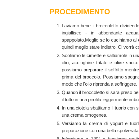
PROCEDIMENTO
Laviamo bene il broccoletto dividend
ingiallisce - in abbondante acq
spappolato.Meglio se lo cuciniamo al 
quindi meglio stare indietro. Ci vorrà
Scoliamo le cimette e saltiamole in una
olio, acciughine tritate e olive snocc
possiamo preparare il soffritto mentr
prima del broccolo. Possiamo spegner
modo che l'olio riprenda a soffriggere.
Quando il broccoletto si sarà preso ben
il tutto in una pirofila leggermente imbu
In una ciotola sbattiamo il tuorlo co
una crema omogenea.
Versiamo la crema di yogurt e tuorlo
preparazione con una bella spolverata 
Inforniamo a 180° e facciamo grati