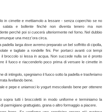
olo in cimette e mettiamolo a lessare - senza coperchio se no
ua salata e bollente finché non diventa tenero ma non
dente perché poi si cuocerà ulteriormente nel forno. Nel dubbio
 comunque una mezz'ora circa.
 padella larga dove avremo preparato un bel soffritto di cipolla,
iolate e tagliate a rondelle fini. Per portarci avanti coi tempi
e il broccolo si lessa in acqua. Non succede nulla se è pronto
e il fuoco e riaccenderlo poco prima di versare le cimette in
e di intingolo, spegniamo il fuoco sotto la padella e trasferiamo
rrata livellando bene.
n sale e pepe e uniamoci lo yogurt mescolando bene per ottenere
 sopra tutti i broccoletti in modo uniforme e terminiamo la
di parmigiano grattugiato, grana o altro formaggio a piacere.
nare bene. Se vogliamo una crosticina ancora più gustosa