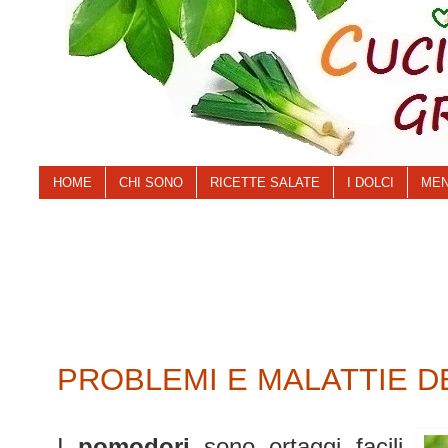
HOME
CHI SONO
RICETTE SALATE
I DOLCI
MEN
PROBLEMI E MALATTIE 
I
pomodori
sono ortaggi facili