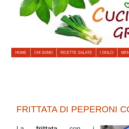
HOME
CHI SONO
RICETTE SALATE
I DOLCI
MEN
FRITTATA DI PEPERONI 
La
frittata
con i