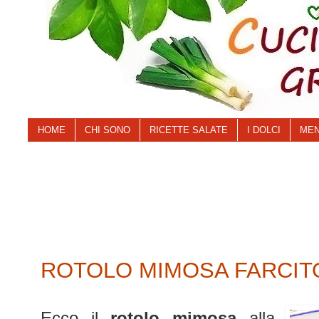
HOME
CHI SONO
RICETTE SALATE
I DOLCI
MEN
ROTOLO MIMOSA FARCITO
Ecco il
rotolo mimosa
alla