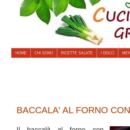
HOME
CHI SONO
RICETTE SALATE
I DOLCI
MEN
BACCALA' AL FORNO CON
Il baccalà al forno con