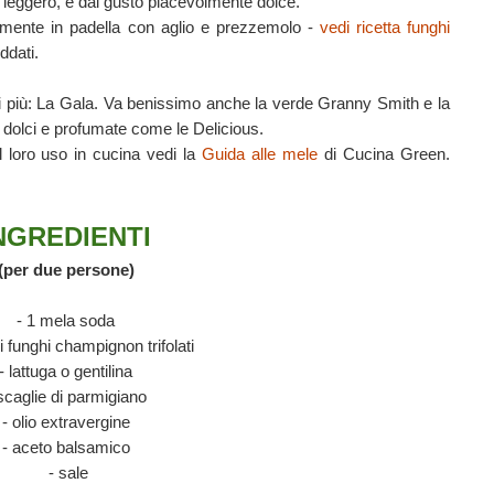
o leggero, e dal gusto piacevolmente dolce.
emente in padella con aglio e prezzemolo -
vedi ricetta funghi
ddati.
i più: La Gala. Va benissimo anche la verde Granny Smith e la
 dolci e profumate come le Delicious.
l loro uso in cucina vedi la
Guida alle mele
di Cucina Green.
NGREDIENTI
(per due persone)
- 1 mela soda
i funghi champignon trifolati
- lattuga o gentilina
scaglie di parmigiano
- olio extravergine
- aceto balsamico
- sale