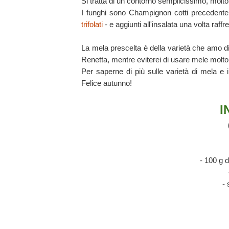
Si tratta di un contorno semplicissimo, molt
I funghi sono Champignon cotti precedent
trifolati
- e aggiunti all'insalata una volta raffre
La mela prescelta è della varietà che amo d
Renetta, mentre eviterei di usare mele molto
Per saperne di più sulle varietà di mela e i
Felice autunno!
I
- 100 g d
- 