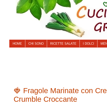
HOME
CHI SONO
RICETTE SALATE
I DOLCI
MEN
🍓 Fragole Marinate con Cre
Crumble Croccante